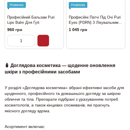
Новинка
Новинка
Професійний Бальзам Puri
Професійні Патчі Під Очі Puri
Lips Balm Для Губ
Eyes (PDRN) З Лікувальними
Властивостями
960 грн
1 045 грн
🧴 Доглядова косметика — щоденне оновлення
шкіри з професійними засобами
У розділі «Доглядова косметика» зібрані ефективні засоби для
щоденного, професійного та домашнього догляду за шкірою
обличчя та тіла. Препарати підібрані з урахуванням потреб
косметологів, а також кінцевих споживачів, які прагнуть
якісного догляду вдома.
Асортимент включає: