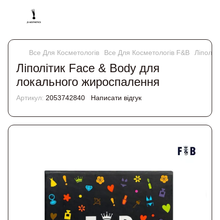
Все Для Косметологів
Все Для Косметологів F&B
Ліполіт
Ліполітик Face & Body для
локального жироспалення
Артикул:
2053742840
Написати відгук