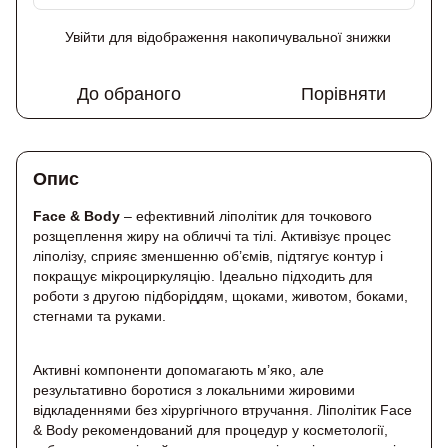
Увійти
для відображення накопичувальної знижки
%
До обраного
Порівняти
Опис
Face & Body
– ефективний ліполітик для точкового
розщеплення жиру на обличчі та тілі. Активізує процес
ліполізу, сприяє зменшенню об’ємів, підтягує контур і
покращує мікроциркуляцію. Ідеально підходить для
роботи з другою підборіддям, щоками, животом, боками,
стегнами та руками.
Активні компоненти допомагають м’яко, але
результативно боротися з локальними жировими
відкладеннями без хірургічного втручання. Ліполітик Face
& Body рекомендований для процедур у косметології,