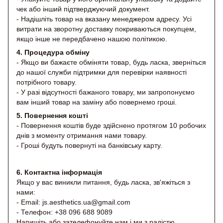
чек або інший підтверджуючий документ.
- Надішліть товар на вказану менеджером адресу. Усі
витрати на зворотну доставку покриваються покупцем,
якщо інше не передбачено нашою політикою.
4. Процедура обміну
- Якщо ви бажаєте обміняти товар, будь ласка, зверніться
до нашої служби підтримки для перевірки наявності
потрібного товару.
- У разі відсутності бажаного товару, ми запропонуємо
вам інший товар на заміну або повернемо гроші.
5. Повернення кошті
- Повернення коштів буде здійснено протягом 10 робочих
днів з моменту отримання нами товару.
- Гроші будуть повернуті на банківську карту.
6. Контактна інформація
Якщо у вас виникли питання, будь ласка, зв'яжіться з
нами:
- Email: js.aesthetics.ua@gmail.com
- Телефон: +38 096 688 9089
Напишіть або зателефонуйте нам і ми з радістю