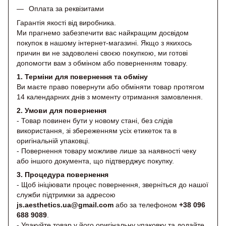
Оплата за реквізитами
Гарантія якості від виробника.
Ми прагнемо забезпечити вас найкращим досвідом
покупок в нашому інтернет-магазині. Якщо з якихось
причин ви не задоволені своєю покупкою, ми готові
допомогти вам з обміном або поверненням товару.
1. Терміни для повернення та обміну
Ви маєте право повернути або обміняти товар протягом
14 календарних днів з моменту отримання замовлення.
2. Умови для повернення
- Товар повинен бути у новому стані, без слідів
використання, зі збереженням усіх етикеток та в
оригінальній упаковці.
- Повернення товару можливе лише за наявності чеку
або іншого документа, що підтверджує покупку.
3. Процедура повернення
- Щоб ініціювати процес повернення, зверніться до нашої
служби підтримки за адресою
js.aesthetics.ua@gmail.com
або за телефоном
+38 096
688 9089
.
- Упакуйте товар у його оригінальну упаковку та додайте