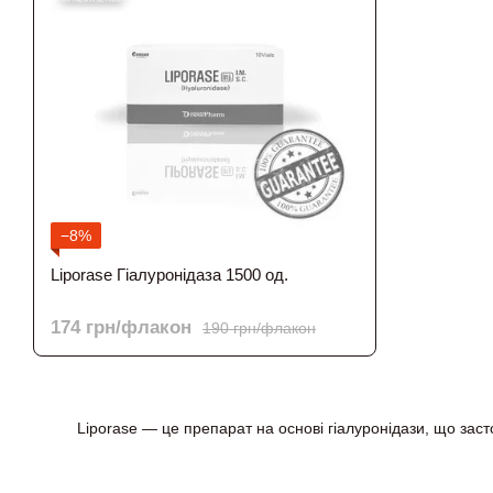
−8%
Liporase Гіалуронідаза 1500 од.
174 грн/флакон
190 грн/флакон
Liporase — це препарат на основі гіалуронідази, що зас