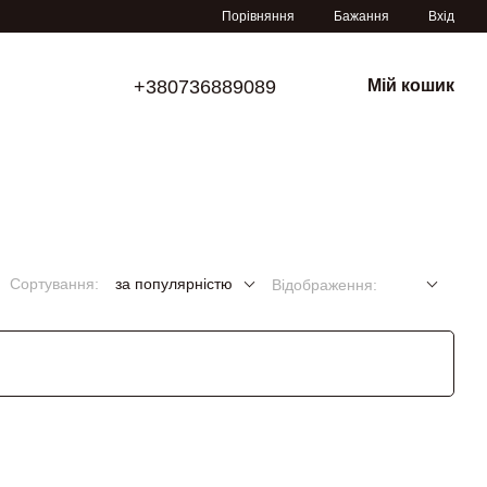
Порівняння
Бажання
Вхід
+380736889089
Мій кошик
Сортування:
за популярністю
Відображення: