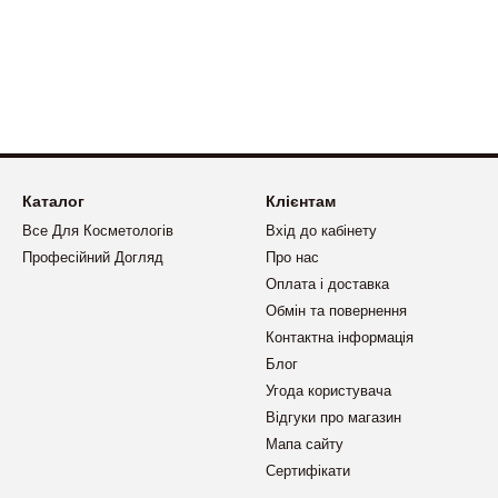
ми)
Каталог
Клієнтам
а є одним із найвідоміших брендів гіалуронідази на світовому ринку
Все Для Косметологів
Вхід до кабінету
Професійний Догляд
Про нас
Оплата і доставка
шістю гіалуронових філерів.
Обмін та повернення
Контактна інформація
Блог
 косметолога.
Угода користувача
Відгуки про магазин
Мапа сайту
ійна продукція з гарантією, швидка доставка по Україні.
Сертифікати