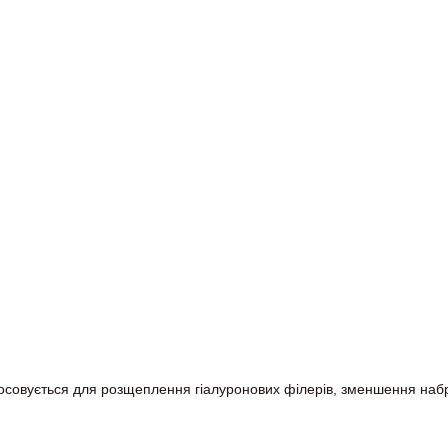
тосовується для розщеплення гіалуронових філерів, зменшення набря