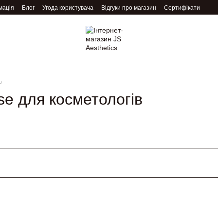
мація
Блог
Угода користувача
Відгуки про магазин
Сертифікати
в
se для косметологів