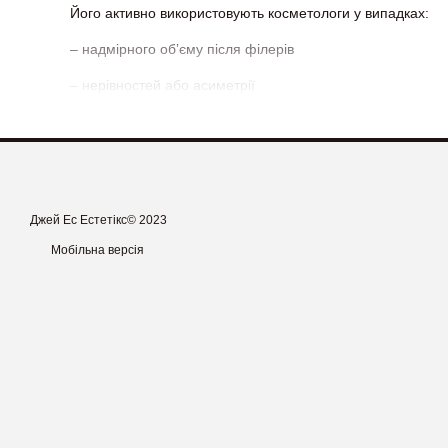
Його активно використовують косметологи у випадках:
– надмірного обʼєму після філерів
– нерівностей або асиметрії
– екстрених випадків (включно з судинними ускладнення
Liporase (1500 одиниць) виробляється в Південній Кореї т
Джей Ес Естетікс© 2023
Мобільна версія
Препарат легко дозується, швидко діє та сумісний із біль
Liporase — незамінний інструмент у практиці будь-якого
Замовляйте оригінальний Liporase в JS Aesthetics — офіц