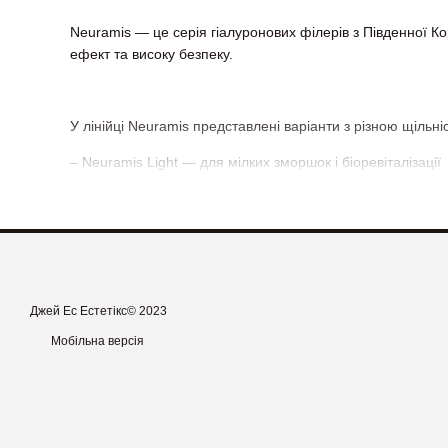
Neuramis — це серія гіалуронових філерів з Південної К
ефект та високу безпеку.
У лінійці Neuramis представлені варіанти з різною щільні
– Neuramis Light — для мілких зморшок і біоревіталізації
– Neuramis Deep — для моделювання губ, носогубних ск
– Neuramis Volume — для вилиць, підборіддя, відновленн
– Neuramis Lidocaine — для комфортної процедури без 
Джей Ес Естетікс© 2023
Мобільна версія
Препарати мають високу чистоту, легко вводяться та заб
Купити оригінальний Neuramis в JS Aesthetics — це отри