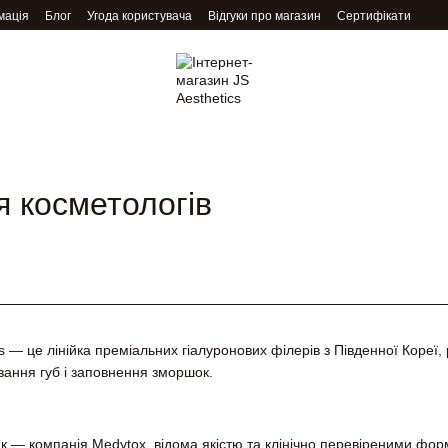
мація
Блог
Угода користувача
Відгуки про магазин
Сертифікати
я косметологів
 — це лінійка преміальних гіалуронових філерів з Південної Кореї,
ання губ і заповнення зморшок.
к — компанія Medytox, відома якістю та клінічно перевіреними фо