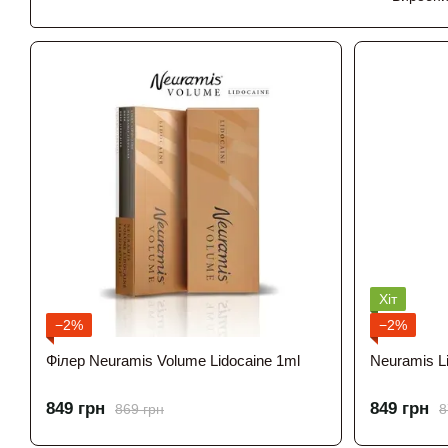
забезпеч
Лінійка 
– Neura
– Neuram
– Neuram
– Neura
Хіт
Препарат
−2%
−2%
Філер Neuramis Volume Lidocaine 1ml
Neuramis L
Neuramis
849 грн
849 грн
869 грн
8