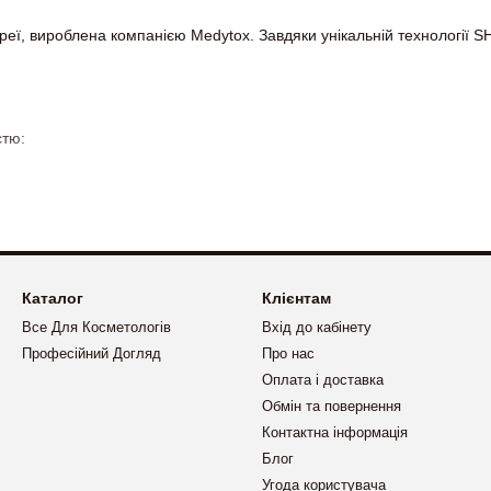
ореї, вироблена компанією Medytox. Завдяки унікальній технології
стю:
ладок
я обʼємів
болю
Каталог
Клієнтам
Все Для Косметологів
Вхід до кабінету
Професійний Догляд
Про нас
езпечують природний, естетичний результат.
Оплата і доставка
Обмін та повернення
Контактна інформація
мати сертифіковану продукцію з Кореї з гарантією та швидкою доста
Блог
Угода користувача