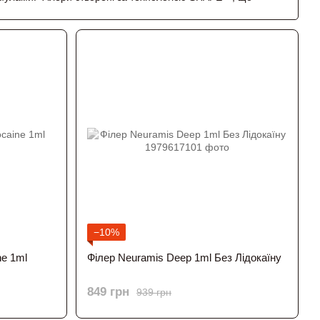
ьтат.
−10%
ne 1ml
Філер Neuramis Deep 1ml Без Лідокаїну
ваний результат.
849 грн
939 грн