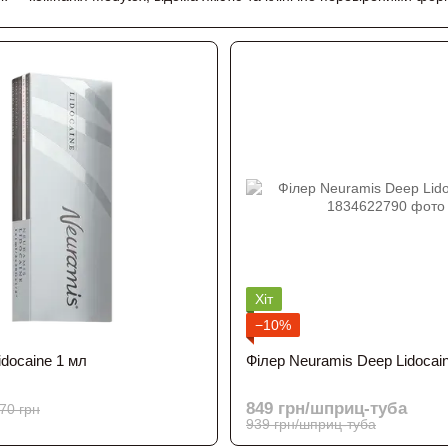
ує стабільність гелю, його рівномірне введення та природний резул
Neuramis включає:
mis Light — для поверхневих зморшок
is Deep — для губ, носогубних складок, середніх зон
is Volume — для глибокої корекції та відновлення обʼємів
mis Lidocaine — варіанти з анестетиком для комфортної процедури
Хіт
и мають високу чистоту, тривалий ефект і хорошу біосумісність.
−10%
idocaine 1 мл
Філер Neuramis Deep Lidocai
 — це вибір косметологів, які цінують якість, надійність та прогнозо
849 грн/шприц-туба
70 грн
939 грн/шприц-туба