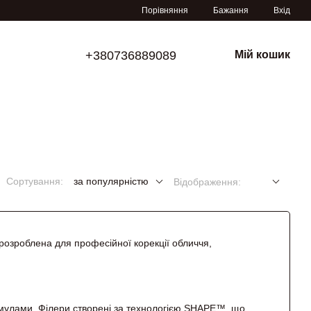
Порівняння
Бажання
Вхід
+380736889089
Мій кошик
Сортування:
за популярністю
Відображення:
 розроблена для професійної корекції обличчя,
рмулами. Філери створені за технологією SHAPE™, що