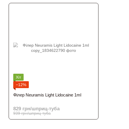
Хіт
−12%
Філер Neuramis Light Lidocaine 1ml
829 грн/шприц-туба
939 грн/шприц-туба