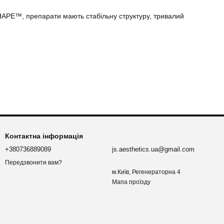
 SHAPE™, препарати мають стабільну структуру, тривалий
Контактна інформація
+380736889089
js.aesthetics.ua@gmail.com
Передзвонити вам?
м.Київ, Регенераторна 4
Мапа проїзду
вкою по Україні.