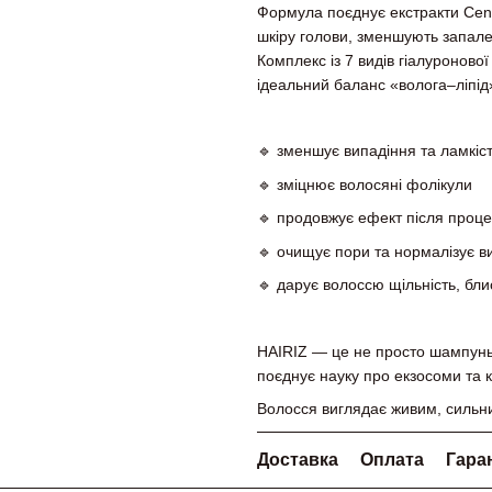
Формула поєднує екстракти Cente
шкіру голови, зменшують запале
Комплекс із 7 видів гіалуроново
ідеальний баланс «волога–ліпід
🔹 зменшує випадіння та ламкіс
🔹 зміцнює волосяні фолікули
🔹 продовжує ефект після процеду
🔹 очищує пори та нормалізує в
🔹 дарує волоссю щільність, блиск
HAIRIZ — це не просто шампунь,
поєднує науку про екзосоми та 
Волосся виглядає живим, сильним
Доставка
Оплата
Гара