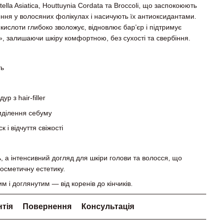
lla Asiatica, Houttuynia Cordata та Broccoli, що заспокоюють
ння у волосяних фолікулах і насичують їх антиоксидантами.
ї кислоти глибоко зволожує, відновлює бар’єр і підтримує
», залишаючи шкіру комфортною, без сухості та свербіння.
ть
р з hair-filler
иділення себуму
 і відчуття свіжості
 а інтенсивний догляд для шкіри голови та волосся, що
косметичну естетику.
 і доглянутим — від коренів до кінчиків.
нтія
Повернення
Консультація