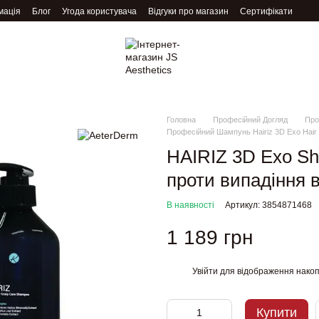
мація
Блог
Угода користувача
Відгуки про магазин
Сертифікати
Головна
Професійний Догляд
Про
Професійний Шампунь Hairiz 3D Exo Hair 
HAIRIZ 3D Exo S
проти випадіння 
В наявності
Артикул: 3854871468
1 189 грн
Увійти
для відображення накоп
%
Купити