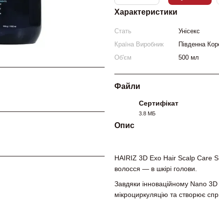
Характеристики
Стать
Унісекс
Країна Виробник
Південна Кор
Об'єм
500 мл
Файли
Сертифікат
3.8 МБ
PDF
Опис
HAIRIZ 3D Exo Hair Scalp Care
волосся — в шкірі голови.
Завдяки інноваційному Nano 3D 
мікроциркуляцію та створює спр