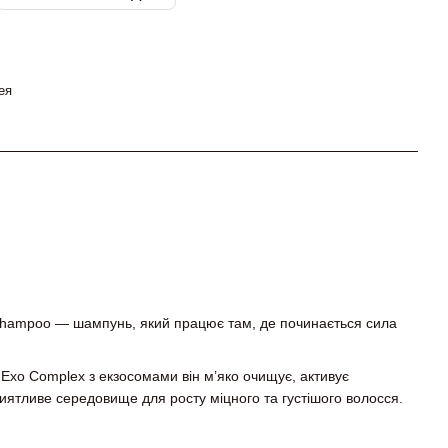
ея
 Shampoo — шампунь, який працює там, де починається сила
Exo Complex з екзосомами він м’яко очищує, активує
иятливе середовище для росту міцного та густішого волосся.