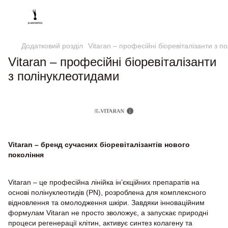
Додатковий розділ
Vitaran – професійні біоревіталізанти з 
Vitaran – професійні біоревіталізанти
з полінуклеотидами
Vitaran – бренд сучасних біоревіталізантів нового
покоління
Vitaran – це професійна лінійка ін’єкційних препаратів на
основі полінуклеотидів (PN), розроблена для комплексного
відновлення та омолодження шкіри. Завдяки інноваційним
формулам Vitaran не просто зволожує, а запускає природні
процеси регенерації клітин, активує синтез колагену та