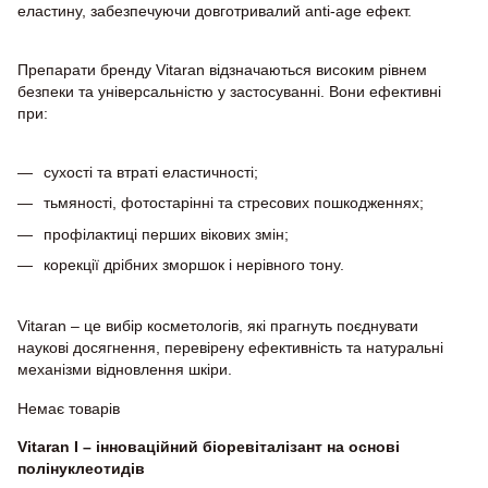
еластину, забезпечуючи довготривалий anti-age ефект.
Препарати бренду Vitaran відзначаються високим рівнем
безпеки та універсальністю у застосуванні. Вони ефективні
при:
сухості та втраті еластичності;
тьмяності, фотостарінні та стресових пошкодженнях;
профілактиці перших вікових змін;
корекції дрібних зморшок і нерівного тону.
Vitaran – це вибір косметологів, які прагнуть поєднувати
наукові досягнення, перевірену ефективність та натуральні
механізми відновлення шкіри.
Немає товарів
Vitaran I – інноваційний біоревіталізант на основі
полінуклеотидів