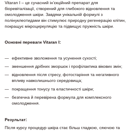
Vitaran I – це сучасний ін’єкційний препарат для
біоревіталізації, створений для глибокого відновлення та
омолодження шкіри. Завдяки унікальній формулі з
полінуклеотидами він стимулює природну регенерацію клітин,
покращує мікроциркуляцію та підвищує пружність шкіри.
Основні переваги Vitaran I:
ефективне зволоження та усунення сухості;
зменшення дрібних зморшок і профілактика вікових змін;
відновлення після стресу, фотостаріння та негативного
впливу навколишнього середовища;
покращення тонусу та еластичності шкіри;
безпечна й перевірена формула для комплексного
омолодження.
Результат:
Після курсу процедур шкіра стає більш гладкою, сяючою та