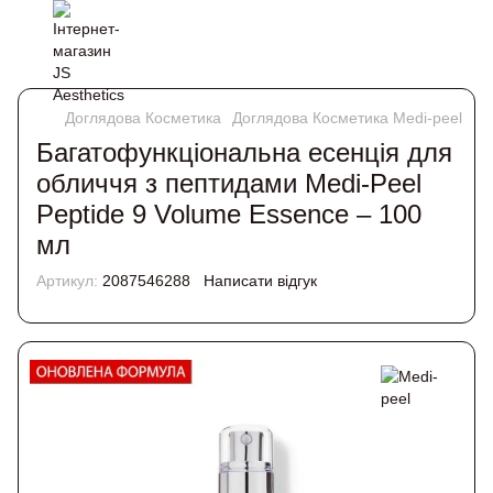
Доглядова Косметика
Доглядова Косметика Medi-peel
Ба
Багатофункціональна есенція для
обличчя з пептидами Medi-Peel
Peptide 9 Volume Essence – 100
мл
Артикул:
2087546288
Написати відгук