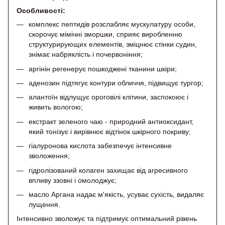
Особливості:
комплекс пептидів розслабляє мускулатуру особи,
скорочує мімічні зморшки, сприяє виробленню
структурирующих елементів, зміцнює стінки судин,
знімає набряклість і почервоніння;
аргінін регенерує пошкоджені тканини шкіри;
аденозин підтягує контури обличчя, підвищує тургор;
алантоїн відлущує ороговілі клітини, заспокоює і
живить вологою;
екстракт зеленого чаю - природний антиоксидант,
який тонізує і вирівнює відтінок шкірного покриву;
гіалуронова кислота забезпечує інтенсивне
зволоження;
гідролізований колаген захищає від агресивного
впливу ззовні і омолоджує;
масло Аргана надає м'якість, усуває сухість, видаляє
лущення.
Інтенсивно зволожує та підтримує оптимальний рівень