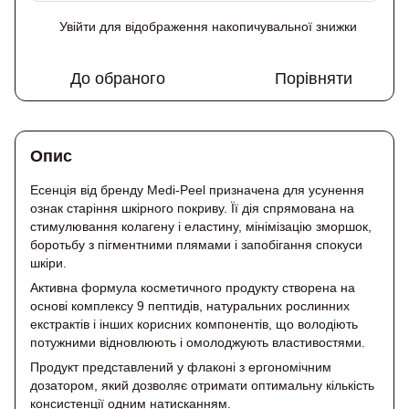
Увійти
для відображення накопичувальної знижки
%
До обраного
Порівняти
Опис
Есенція від бренду Medi-Peel призначена для усунення
ознак старіння шкірного покриву. Її дія спрямована на
стимулювання колагену і еластину, мінімізацію зморшок,
боротьбу з пігментними плямами і запобігання спокуси
шкіри.
Активна формула косметичного продукту створена на
основі комплексу 9 пептидів, натуральних рослинних
екстрактів і інших корисних компонентів, що володіють
потужними відновлюють і омолоджують властивостями.
Продукт представлений у флаконі з ергономічним
дозатором, який дозволяє отримати оптимальну кількість
консистенції одним натисканням.