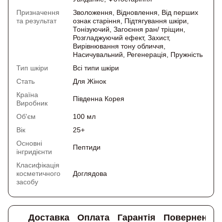
Призначення
Зволоження, Відновлення, Від перших
та результат
ознак старіння, Підтягування шкіри,
Тонізуючий, Загоєння ран/ тріщин,
Розгладжуючий ефект, Захист,
Вирівнювання тону обличчя,
Насичувальний, Регенерація, Пружність
Тип шкіри
Всі типи шкіри
Стать
Для Жінок
Країна
Південна Корея
Виробник
Об'єм
100 мл
Вік
25+
Основні
Пептиди
інгридієнти
Класифікація
косметичного
Доглядова
засобу
Доставка
Оплата
Гарантія
Повернення