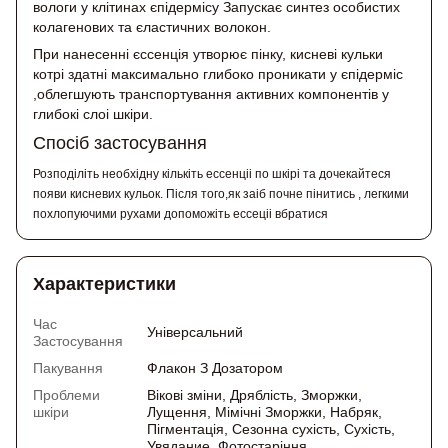
вологи у клітинах єпідермісу Запускає синтез особистих
колагенових та єластичних волокон.
При нанесенні єссенція утворює пінку, кисневі кульки
котрі здатні максимально глибоко проникати у єпідерміс
,облегшують транспортування активних компонентів у
глибокі слоі шкіри.
Спосіб застосування
Розподіліть необхідну кількіть ессенціі по шкірі та дочекайтеся
появи кисневих кульок. Після того,як заіб почне пінитись , легкими
похлопуючими рухами допоможіть ессеціі вбратися
Характеристики
Час
Універсальний
Застосування
Пакування
Флакон З Дозатором
Проблеми
Вікові зміни, Дряблість, Зморжки,
шкіри
Лущення, Мімічні Зморжки, Набряк,
Пігментація, Сезонна сухість, Сухість,
Увядание, Фотостаріння